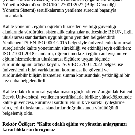
Yönetim Sistemi) ve ISO/IEC 27001:2022 (Bilgi Güvenliği
Yönetim Sistemi) sertifikalarının yenileme sürecini başarıyla
tamamladı.
Kalite yönetimi, eğitim-öğretim hizmetleri ve bilgi güvenliği
alanlarında sürdürülen sistematik çalışmalar neticesinde BEUN, ilgili
uluslararası standartlara uygunluğunu yeniden belgelendirdi.
Yenilenen TS EN ISO 9001:2015 belgesiyle üniversitenin kurumsal
süreçlerinde kalite yönetiminin sürekliliği ve etkinliği teyit edilirken;
ISO 21001:2018 standardı, öğrenci merkezli eğitim anlayışının ve
eğitim hizmetlerinin uluslararası ölçütlere uygun biçimde
sürdürüldüğünü ortaya koydu. ISO/IEC 27001:2022 belgesi ise
üniversitenin bilgi varlıklarının korunması ile güvenli ve
sürdürülebilir bilişim hizmetleri sunma konusundaki yetkinliğini bir
kez daha belgelendirdi.
Kalite odaklı kurumsal yapılanmasını güçlendiren Zonguldak Bülent
Ecevit Üniversitesi, yenilenen sertifikalarla birlikte yükseköğretimde
kalite güvencesi, kurumsal sürdürülebilirlik ve sürekli iyileştirme
süreçlerini uluslararası standartlar doğrultusunda yürüttüğünü
belgelemiş oldu.
Rektör Özölçer: “Kalite odaklı eğitim ve yönetim anlayışımızı
kararlılıkla sürdürüyoruz”