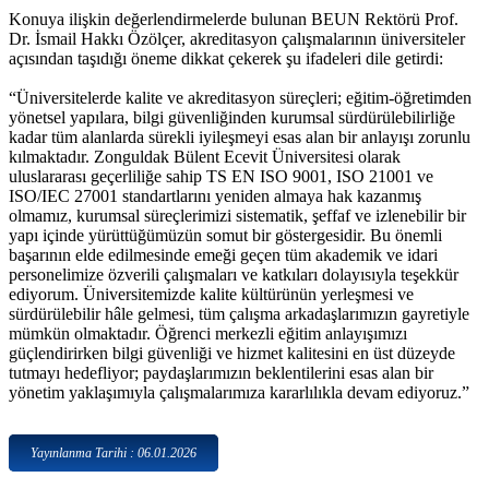
Konuya ilişkin değerlendirmelerde bulunan BEUN Rektörü Prof.
Dr. İsmail Hakkı Özölçer, akreditasyon çalışmalarının üniversiteler
açısından taşıdığı öneme dikkat çekerek şu ifadeleri dile getirdi:
“Üniversitelerde kalite ve akreditasyon süreçleri; eğitim-öğretimden
yönetsel yapılara, bilgi güvenliğinden kurumsal sürdürülebilirliğe
kadar tüm alanlarda sürekli iyileşmeyi esas alan bir anlayışı zorunlu
kılmaktadır. Zonguldak Bülent Ecevit Üniversitesi olarak
uluslararası geçerliliğe sahip TS EN ISO 9001, ISO 21001 ve
ISO/IEC 27001 standartlarını yeniden almaya hak kazanmış
olmamız, kurumsal süreçlerimizi sistematik, şeffaf ve izlenebilir bir
yapı içinde yürüttüğümüzün somut bir göstergesidir. Bu önemli
başarının elde edilmesinde emeği geçen tüm akademik ve idari
personelimize özverili çalışmaları ve katkıları dolayısıyla teşekkür
ediyorum. Üniversitemizde kalite kültürünün yerleşmesi ve
sürdürülebilir hâle gelmesi, tüm çalışma arkadaşlarımızın gayretiyle
mümkün olmaktadır. Öğrenci merkezli eğitim anlayışımızı
güçlendirirken bilgi güvenliği ve hizmet kalitesini en üst düzeyde
tutmayı hedefliyor; paydaşlarımızın beklentilerini esas alan bir
yönetim yaklaşımıyla çalışmalarımıza kararlılıkla devam ediyoruz.”
Yayınlanma Tarihi : 06.01.2026