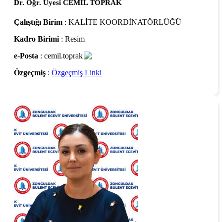
Dr. Öğr. Üyesi CEMİL TOPRAK
Çalıştığı Birim
: KALİTE KOORDİNATÖRLÜĞÜ
Kadro Birimi
: Resim
e-Posta
: cemil.toprak
Özgeçmiş
:
Özgeçmiş Linki