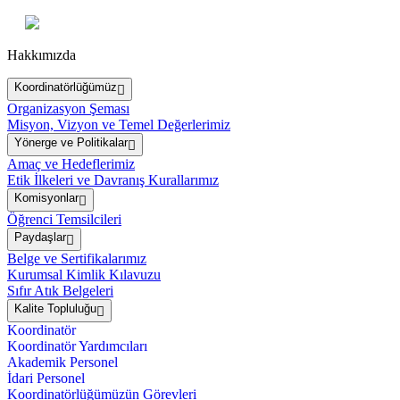
Hakkımızda
Koordinatörlüğümüz
Organizasyon Şeması
Misyon, Vizyon ve Temel Değerlerimiz
Yönerge ve Politikalar
Amaç ve Hedeflerimiz
Etik İlkeleri ve Davranış Kurallarımız
Komisyonlar
Öğrenci Temsilcileri
Paydaşlar
Belge ve Sertifikalarımız
Kurumsal Kimlik Kılavuzu
Sıfır Atık Belgeleri
Kalite Topluluğu
Koordinatör
Koordinatör Yardımcıları
Akademik Personel
İdari Personel
Koordinatörlüğümüzün Görevleri