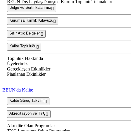
BEUN Dış Paydaş/Danışma Kurulu Toplantı Tutanakları
Belge ve Sertifikalarımız
Kurumsal Kimlik Kılavuzu
Sıfır Atık Belgeleri
Kalite Topluluğu
Topluluk Hakkında
Üyelerimiz
Gerçekleşen Etkinlikler
Planlanan Etkinlikler
BEUN'da Kalite
Kalite Süreç Takvimi
Akreditasyon ve TYÇ
Akredite Olan Programlar
TYÇ Logosuna Sahip Programlar