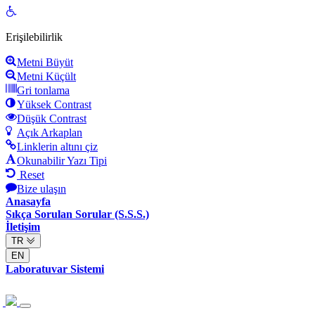
Open
toolbar
Erişilebilirlik
Metni Büyüt
Metni Küçült
Gri tonlama
Yüksek Contrast
Düşük Contrast
Açık Arkaplan
Linklerin altını çiz
Okunabilir Yazı Tipi
Reset
Bize ulaşın
Anasayfa
Sıkça Sorulan Sorular (S.S.S.)
İletişim
TR
EN
Laboratuvar Sistemi