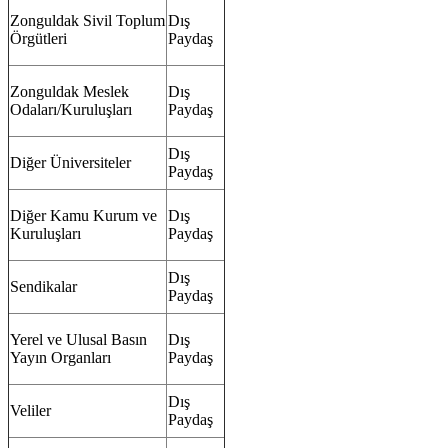
Zonguldak Sivil Toplum
Dış
Örgütleri
Paydaş
Zonguldak Meslek
Dış
Odaları/Kuruluşları
Paydaş
Dış
Diğer Üniversiteler
Paydaş
Diğer Kamu Kurum ve
Dış
Kuruluşları
Paydaş
Dış
Sendikalar
Paydaş
Yerel ve Ulusal Basın
Dış
Yayın Organları
Paydaş
Dış
Veliler
Paydaş