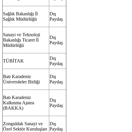
Sağlık Bakanlığı İl
Dış
Sağlık Müdürlüğü
Paydaş
Sanayi ve Teknoloji
Dış
Bakanlığı Ticaret İl
Paydaş
Müdürlüğü
Dış
TÜBİTAK
Paydaş
Batı Karadeniz
Dış
Üniversiteler Birliği
Paydaş
Batı Karadeniz
Dış
Kalkınma Ajansı
Paydaş
(BAKKA)
Zonguldak Sanayi ve
Dış
Özel Sektör Kuruluşları
Paydaş