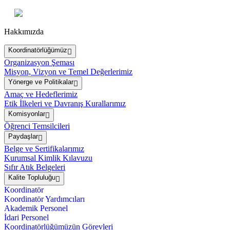
Hakkımızda
Koordinatörlüğümüz
Organizasyon Şeması
Misyon, Vizyon ve Temel Değerlerimiz
Yönerge ve Politikalar
Amaç ve Hedeflerimiz
Etik İlkeleri ve Davranış Kurallarımız
Komisyonlar
Öğrenci Temsilcileri
Paydaşlar
Belge ve Sertifikalarımız
Kurumsal Kimlik Kılavuzu
Sıfır Atık Belgeleri
Kalite Topluluğu
Koordinatör
Koordinatör Yardımcıları
Akademik Personel
İdari Personel
Koordinatörlüğümüzün Görevleri