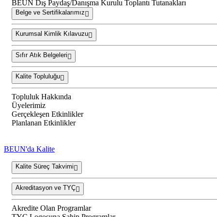
BEUN Dış Paydaş/Danışma Kurulu Toplantı Tutanakları
Belge ve Sertifikalarımız
Kurumsal Kimlik Kılavuzu
Sıfır Atık Belgeleri
Kalite Topluluğu
Topluluk Hakkında
Üyelerimiz
Gerçekleşen Etkinlikler
Planlanan Etkinlikler
BEUN'da Kalite
Kalite Süreç Takvimi
Akreditasyon ve TYÇ
Akredite Olan Programlar
TYÇ Logosuna Sahip Programlar