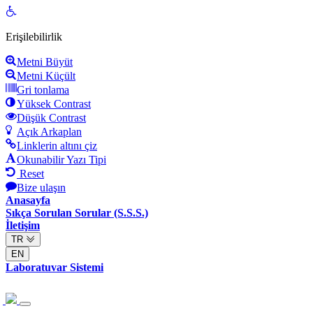
Open
toolbar
Erişilebilirlik
Metni Büyüt
Metni Küçült
Gri tonlama
Yüksek Contrast
Düşük Contrast
Açık Arkaplan
Linklerin altını çiz
Okunabilir Yazı Tipi
Reset
Bize ulaşın
Anasayfa
Sıkça Sorulan Sorular (S.S.S.)
İletişim
TR
EN
Laboratuvar Sistemi