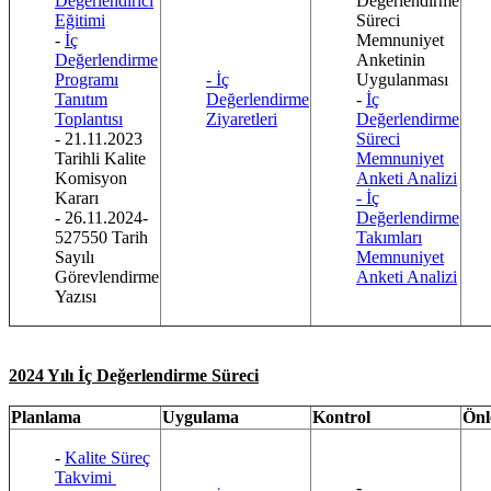
Değerlendirici
Değerlendirme
Eğitimi
Süreci
-
İç
Memnuniyet
Değerlendirme
Anketinin
Programı
- İç
Uygulanması
Tanıtım
Değerlendirme
-
İç
Toplantısı
Ziyaretleri
Değerlendirme
- 21.11.2023
Süreci
Tarihli Kalite
Memnuniyet
Komisyon
Anketi Analizi
Kararı
- İç
- 26.11.2024-
Değerlendirme
527550 Tarih
Takımları
Sayılı
Memnuniyet
Görevlendirme
Anketi Analizi
Yazısı
2024 Yılı İç Değerlendirme Süreci
Planlama
Uygulama
Kontrol
Ön
-
Kalite Süreç
Takvimi
-