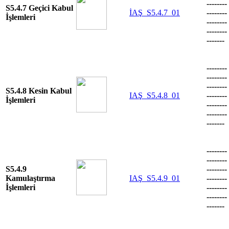
--------
S5.4.7 Geçici Kabul
İAŞ_S5.4.7_01
--------
İşlemleri
--------
--------
-------
--------
--------
--------
S5.4.8 Kesin Kabul
IAŞ_S5.4.8_01
--------
İşlemleri
--------
--------
-------
--------
--------
S5.4.9
--------
Kamulaştırma
IAŞ_S5.4.9_01
--------
İşlemleri
--------
--------
-------