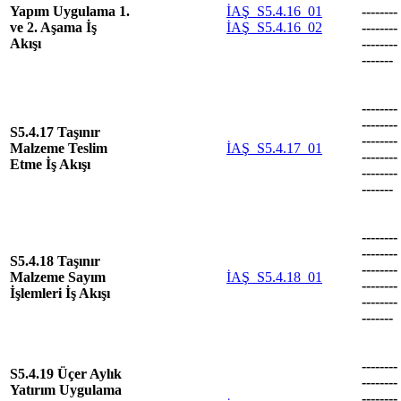
Yapım Uygulama 1.
İAŞ_S5.4.16_01
--------
ve 2. Aşama İş
İAŞ_S5.4.16_02
--------
Akışı
--------
-------
--------
--------
S5.4.17 Taşınır
--------
Malzeme Teslim
İAŞ_S5.4.17_01
--------
Etme İş Akışı
--------
-------
--------
--------
S5.4.18 Taşınır
--------
Malzeme Sayım
İAŞ_S5.4.18_01
--------
İşlemleri İş Akışı
--------
-------
--------
S5.4.19 Üçer Aylık
--------
Yatırım Uygulama
--------