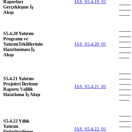
Raporları
İAŞ_S5.4.19_01
--------
Gerçekleşme İş
--------
Akışı
-------
--------
S5.4.20 Yatırım
--------
Programı ve
--------
YatırımTekliflerinin
İAŞ_S5.4.20_01
--------
Hazırlanması İş
--------
Akışı
-------
--------
S5.4.21 Yatırım
--------
Projeleri İlerleme
--------
İAŞ_S5.4.21_01
Raporu Valilik
--------
Hazırlama İş Akışı
--------
-------
--------
S5.4.22 Yıllık
--------
Yatırım
--------
İAŞ_S5.4.22_01
Değerlendirme
--------