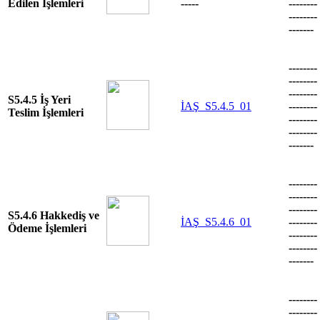
Edilen İşlemleri
-----
--------
--------
-------
--------
--------
--------
S5.4.5 İş Yeri
İAŞ_S5.4.5_01
--------
Teslim İşlemleri
--------
--------
-------
--------
--------
--------
S5.4.6 Hakkediş ve
İAŞ_S5.4.6_01
--------
Ödeme İşlemleri
--------
--------
-------
--------
--------