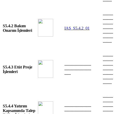
-------
--------
--------
--------
S5.4.2 Bakım
IAŞ_S5.4.2_01
--------
Onarım İşlemleri
--------
--------
-------
--------
--------
---------------------
--------
S5.4.3 Etüt Proje
---------------------
--------
İşlemleri
-----
--------
--------
-------
--------
--------
S5.4.4 Yatırım
---------------------
--------
Kapsamında Talep
---------------------
--------